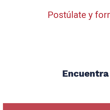
Postúlate y for
Canacintra_Bolsa de trabajo_Activa_1
Canacintra_Bolsa de trabajo_Activa_1
Encuentra 