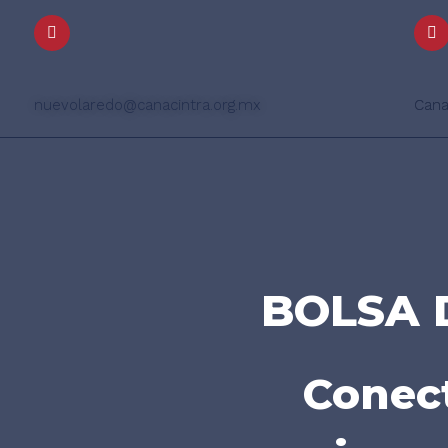
nuevolaredo@canacintra.org.mx
Cana
BOLSA 
Conec